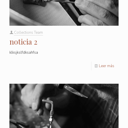
Collections Team
noticia 2
klksjkslfdksahfsa
Leer más