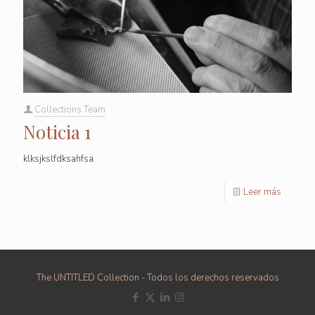
Collections Team
Noticia 1
klksjkslfdksahfsa
Leer más
The UNTITLED Collection - Todos los derechos reservados